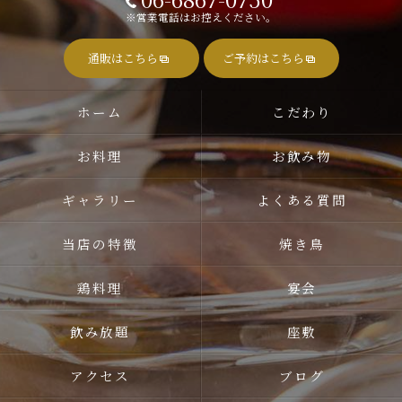
※営業電話はお控えください。
通販はこちら
ご予約はこちら
ホーム
こだわり
お料理
お飲み物
ギャラリー
よくある質問
当店の特徴
焼き鳥
鶏料理
宴会
飲み放題
座敷
アクセス
ブログ