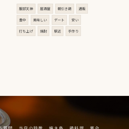
服部天神
居酒屋
朝引き鶏
通販
豊中
美味しい
デート
安い
打ち上げ
焼酎
駅近
手作り
る質問
当店の特徴
焼き鳥
鶏料理
宴会