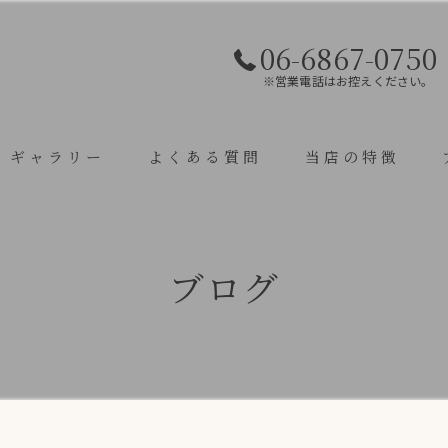
06-6867-0750
※営業電話はお控えください。
ギャラリー
よくある質問
当店の特徴
焼き鳥
ブログ
鶏料理
宴会
飲み放題
座敷